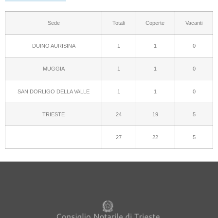
Sede
Totali
Coperte
Vacanti
DUINO AURISINA
1
1
0
MUGGIA
1
1
0
SAN DORLIGO DELLA VALLE
1
1
0
TRIESTE
24
19
5
27
22
5