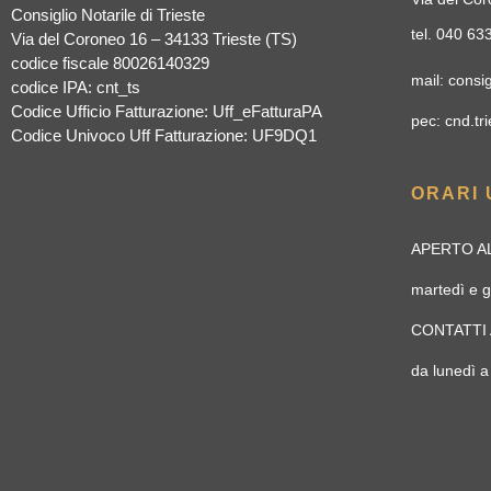
Consiglio Notarile di Trieste
tel. 040 6
Via del Coroneo 16 – 34133 Trieste (TS)
codice fiscale 80026140329
mail: consig
codice IPA: cnt_ts
Codice Ufficio Fatturazione: Uff_eFatturaPA
pec: cnd.tri
Codice Univoco Uff Fatturazione: UF9DQ1
ORARI 
APERTO AL
martedì e g
CONTATTI 
da lunedì a