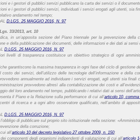
ni e i gestori di pubblici servizi pubblicano la carta dei servizi o il documento
ni e i gestori di pubblici servizi, individuati i servizi erogati agli utenti, sia 
l relativo andamento nel tempo;
DAL
D.LGS. 25 MAGGIO 2016, N. 97
gs. 33/2013, art. 10
ica, in un’apposita sezione del Piano triennale per la prevenzione della co
one e della pubblicazione dei documenti, delle informazioni e dei dati ai sensi
AL
D.LGS. 25 MAGGIO 2016, N. 97
i livelli di trasparenza costituisce un obiettivo strategico di ogni amminist
iche garantiscono la massima trasparenza in ogni fase del ciclo di gestione d
del costo dei servizi, dell’utilizzo delle tecnologie dell’informazione e dell
ovvedono annualmente ad individuare i servizi erogati, agli utenti sia finali c
inistrazioni provvedono altresì alla contabilizzazione dei costi e all’evidenzia
gio del loro andamento nel tempo, pubblicando i relativi dati ai sensi dell’arti
enta il Piano e la Relazione sulla performance di cui all’
articolo 10, comma 
centri di ricerca e a ogni altro osservatore qualificato, nell’ambito di appo
AL
D.LGS. 25 MAGGIO 2016, N. 97
’obbligo di pubblicare sul proprio sito istituzionale nella sezione: «Amministraz
prevenzione della corruzione;
cui all’
articolo 10 del decreto legislativo 27 ottobre 2009, n. 150
;
a dei componenti degli organismi indipendenti di valutazione di cui all’
articolo 