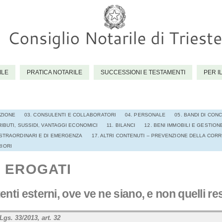
ILE
PRATICA NOTARILE
SUCCESSIONI E TESTAMENTI
PER I
AZIONE
03. CONSULENTI E COLLABORATORI
04. PERSONALE
05. BANDI DI CO
IBUTI, SUSSIDI, VANTAGGI ECONOMICI
11. BILANCI
12. BENI IMMOBILI E GESTION
 STRAORDINARI E DI EMERGENZA
17. ALTRI CONTENUTI – PREVENZIONE DELLA COR
RIORI
I EROGATI
tenti esterni, ove ve ne siano, e non quelli res
gs. 33/2013, art. 32