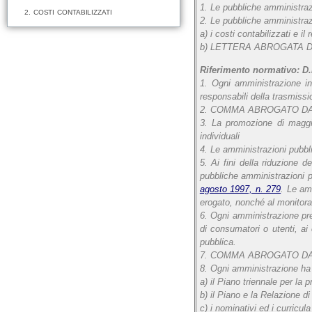
1. Le pubbliche amministrazio
2. COSTI CONTABILIZZATI
2. Le pubbliche amministrazio
a) i costi contabilizzati e i
b) LETTERA ABROGATA 
Riferimento normativo: D.L
1. Ogni amministrazione ind
responsabili della trasmissi
2. COMMA ABROGATO D
3. La promozione di maggior
individuali
4. Le amministrazioni pubbl
5. Ai fini della riduzione 
pubbliche amministrazioni pr
agosto 1997, n. 279
. Le amm
erogato, nonché al monitorag
6. Ogni amministrazione pres
di consumatori o utenti, ai 
pubblica.
7. COMMA ABROGATO D
8. Ogni amministrazione ha l
a) il Piano triennale per la 
b) il Piano e la Relazione di 
c) i nominativi ed i curricul