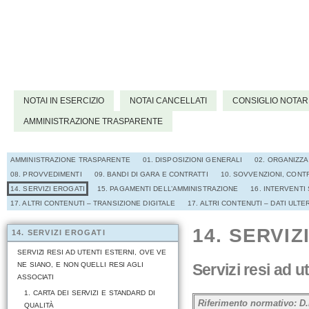
NOTAI IN ESERCIZIO
NOTAI CANCELLATI
CONSIGLIO NOTAR
AMMINISTRAZIONE TRASPARENTE
AMMINISTRAZIONE TRASPARENTE
01. DISPOSIZIONI GENERALI
02. ORGANIZZ
08. PROVVEDIMENTI
09. BANDI DI GARA E CONTRATTI
10. SOVVENZIONI, CONTR
14. SERVIZI EROGATI
15. PAGAMENTI DELL’AMMINISTRAZIONE
16. INTERVENTI
17. ALTRI CONTENUTI – TRANSIZIONE DIGITALE
17. ALTRI CONTENUTI – DATI ULTE
14. SERVIZ
14. SERVIZI EROGATI
SERVIZI RESI AD UTENTI ESTERNI, OVE VE
NE SIANO, E NON QUELLI RESI AGLI
Servizi resi ad u
ASSOCIATI
1. CARTA DEI SERVIZI E STANDARD DI
Riferimento normativo: D.L
QUALITÀ