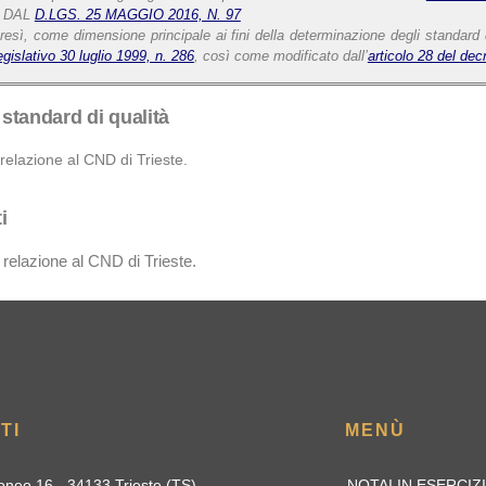
 DAL
D.LGS. 25 MAGGIO 2016, N. 97
tresì, come dimensione principale ai fini della determinazione degli standard d
egislativo 30 luglio 1999, n. 286
, così come modificato dall’
articolo 28 del dec
e standard di qualità
relazione al CND di Trieste.
i
 relazione al CND di Trieste.
TI
MENÙ
oneo 16 - 34133 Trieste (TS)
NOTAI IN ESERCIZ