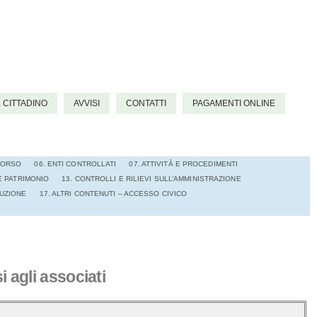
L CITTADINO
AVVISI
CONTATTI
PAGAMENTI ONLINE
NCORSO
06. ENTI CONTROLLATI
07. ATTIVITÀ E PROCEDIMENTI
E PATRIMONIO
13. CONTROLLI E RILIEVI SULL’AMMINISTRAZIONE
RUZIONE
17. ALTRI CONTENUTI – ACCESSO CIVICO
i agli associati