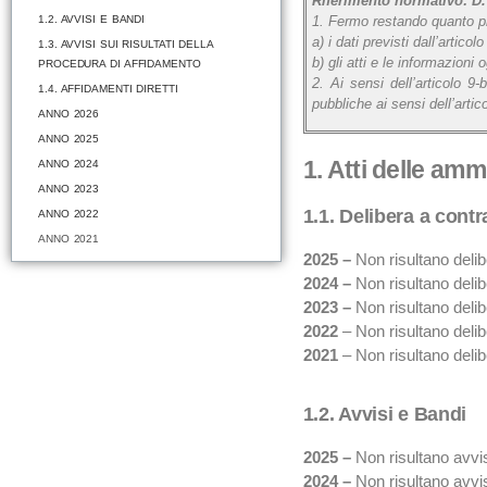
Riferimento normativo: D. 
1.2. AVVISI E BANDI
1. Fermo restando quanto prev
a) i dati previsti dall’arti
1.3. AVVISI SUI RISULTATI DELLA
b) gli atti e le informazioni
PROCEDURA DI AFFIDAMENTO
2. Ai sensi dell’articolo 9-
1.4. AFFIDAMENTI DIRETTI
pubbliche ai sensi dell’artic
ANNO 2026
ANNO 2025
1. Atti delle amm
ANNO 2024
ANNO 2023
1.1. Delibera a contr
ANNO 2022
ANNO 2021
2025 –
Non risultano delib
2024 –
Non risultano delib
2023 –
Non risultano delib
2022
– Non risultano delib
2021
– Non risultano delib
1.2. Avvisi e Bandi
2025 –
Non risultano avvis
2024 –
Non risultano avvis