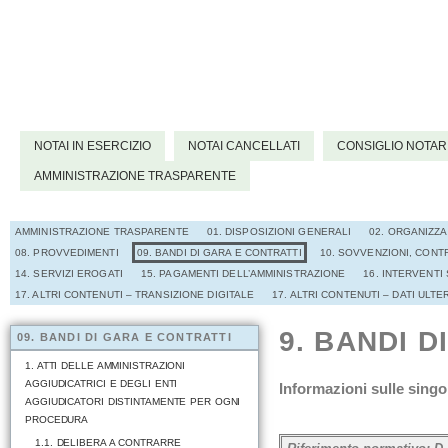
NOTAI IN ESERCIZIO
NOTAI CANCELLATI
CONSIGLIO NOTAR
AMMINISTRAZIONE TRASPARENTE
AMMINISTRAZIONE TRASPARENTE
01. DISPOSIZIONI GENERALI
02. ORGANIZZ
08. PROVVEDIMENTI
09. BANDI DI GARA E CONTRATTI
10. SOVVENZIONI, CONTR
14. SERVIZI EROGATI
15. PAGAMENTI DELL’AMMINISTRAZIONE
16. INTERVENTI
17. ALTRI CONTENUTI – TRANSIZIONE DIGITALE
17. ALTRI CONTENUTI – DATI ULTE
9. BANDI D
09. BANDI DI GARA E CONTRATTI
1. ATTI DELLE AMMINISTRAZIONI
AGGIUDICATRICI E DEGLI ENTI
Informazioni sulle singo
AGGIUDICATORI DISTINTAMENTE PER OGNI
PROCEDURA
1.1. DELIBERA A CONTRARRE