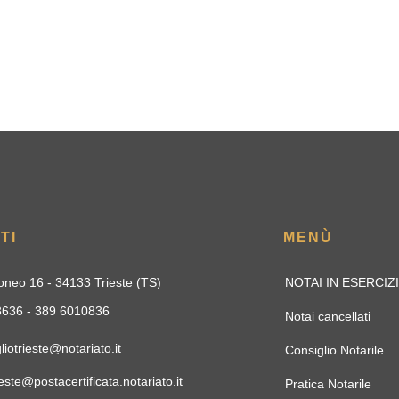
TI
MENÙ
oneo 16 - 34133 Trieste (TS)
NOTAI IN ESERCIZ
33636 - 389 6010836
Notai cancellati
liotrieste@notariato.it
Consiglio Notarile
este@postacertificata.notariato.it
Pratica Notarile