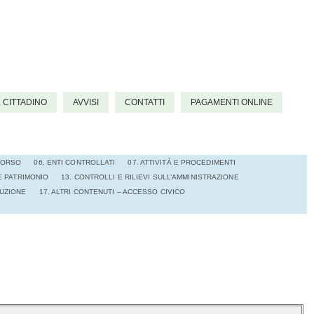
L CITTADINO
AVVISI
CONTATTI
PAGAMENTI ONLINE
NCORSO
06. ENTI CONTROLLATI
07. ATTIVITÀ E PROCEDIMENTI
E PATRIMONIO
13. CONTROLLI E RILIEVI SULL’AMMINISTRAZIONE
RUZIONE
17. ALTRI CONTENUTI – ACCESSO CIVICO