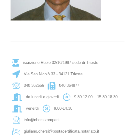
iscrizione Ruolo 02/10/1987 sede di Trieste
Via San Nicolò 33 - 34121 Trieste
040 362656
040 364877
da lunedì a giovedì
9.30-12.00 – 15.30-18.30
venerdì
9.00-14.30
info@chersizampar.it
giuliano.chersi@postacertificata.notariato.it