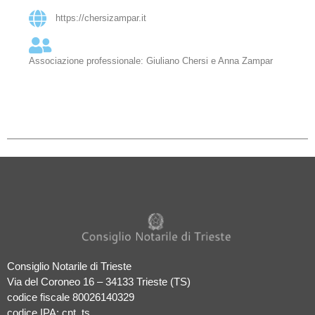
https://chersizampar.it
Associazione professionale: Giuliano Chersi e Anna Zampar
Consiglio Notarile di Trieste
Via del Coroneo 16 – 34133 Trieste (TS)
codice fiscale 80026140329
codice IPA: cnt_ts