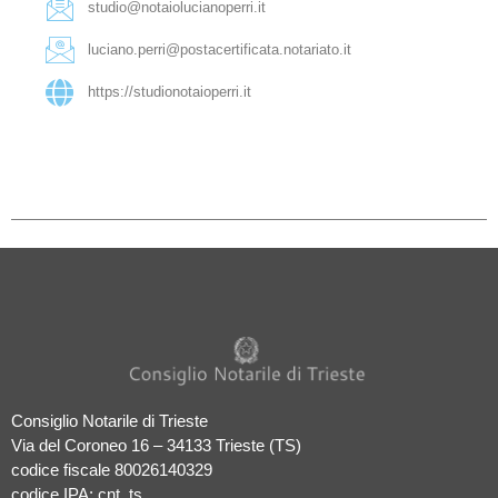
studio@notaiolucianoperri.it
luciano.perri@postacertificata.notariato.it
https://studionotaioperri.it
Consiglio Notarile di Trieste
Via del Coroneo 16 – 34133 Trieste (TS)
codice fiscale 80026140329
codice IPA: cnt_ts