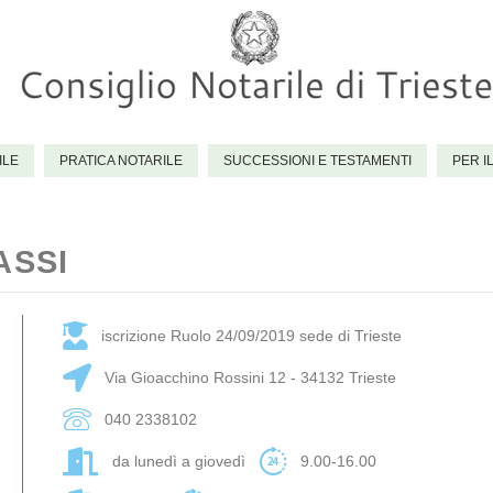
ILE
PRATICA NOTARILE
SUCCESSIONI E TESTAMENTI
PER I
ASSI
iscrizione Ruolo 24/09/2019 sede di Trieste
Via Gioacchino Rossini 12 - 34132 Trieste
040 2338102
da lunedì a giovedì
9.00-16.00