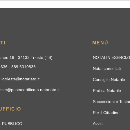
TI
MENÙ
oneo 16 - 34133 Trieste (TS)
NOTAI IN ESERCIZ
33636 - 389 6010836
Notai cancellati
liotrieste@notariato.it
Consiglio Notarile
este@postacertificata.notariato.it
Pratica Notarile
Successioni e Testa
UFFICIO
Per il Cittadino
 PUBBLICO:
Avvisi