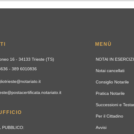
TI
MENÙ
oneo 16 - 34133 Trieste (TS)
NOTAI IN ESERCIZ
33636 - 389 6010836
Notai cancellati
liotrieste@notariato.it
Consiglio Notarile
este@postacertificata.notariato.it
Pratica Notarile
Successioni e Testa
UFFICIO
Per il Cittadino
 PUBBLICO:
Avvisi