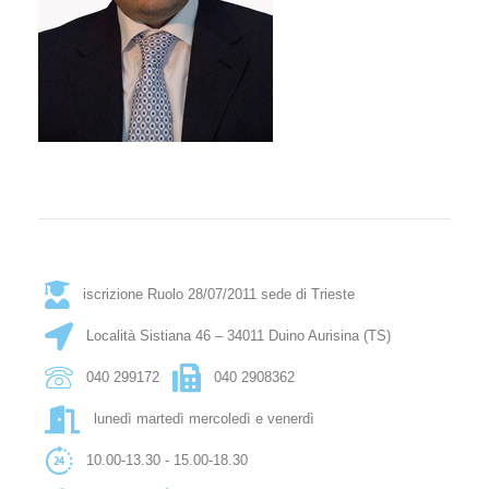
iscrizione Ruolo 28/07/2011 sede di Trieste
Località Sistiana 46 – 34011 Duino Aurisina (TS)
040 299172
040 2908362
lunedì martedì mercoledì e venerdì
10.00-13.30 - 15.00-18.30