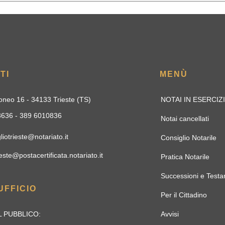
TI
MENÙ
oneo 16 - 34133 Trieste (TS)
NOTAI IN ESERCIZ
33636 - 389 6010836
Notai cancellati
liotrieste@notariato.it
Consiglio Notarile
este@postacertificata.notariato.it
Pratica Notarile
Successioni e Testa
UFFICIO
Per il Cittadino
 PUBBLICO:
Avvisi